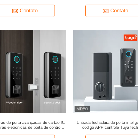
mpressão digital com câmera
aplicação
Contato
Contato
as de porta avançadas de cartão IC
Entrada fechadura de porta inteli
as eletrônicas de porta de controle
código APP controle Tuya fec
remoto para casas
inteligente