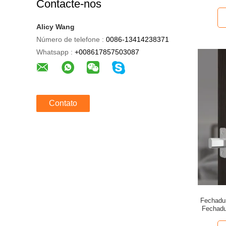
Contacte-nos
i
Alicy Wang
Número de telefone :
0086-13414238371
Whatsapp :
+008617857503087
Contato
Fechadur
Fechadur