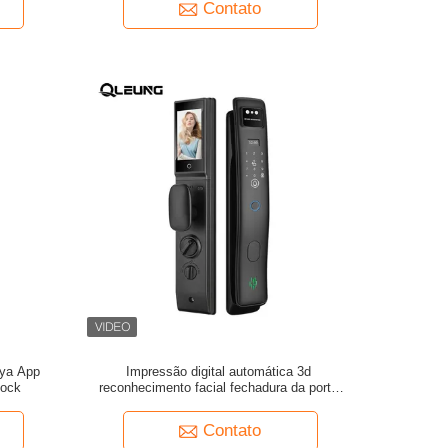
Contato
ya App
Impressão digital automática 3d
Lock
reconhecimento facial fechadura da porta
palmprint display lcd tuya ativo chamada de
vídeo wifi controle acesso fechadura da porta
Contato
digital