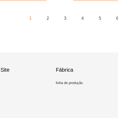
1
2
3
4
5
Site
Fábrica
linha de produção