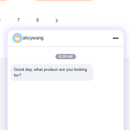
6
7
8
alicywang
8:18 AM
Good day, what product are you looking 
for?
Envie-nos