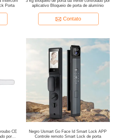
a Intercom
3 kg Bloqueio de porta da frente controlado por
ck Porta
aplicativo Bloqueio de porta de alumínio
Contato
-roubo CE
Negro Usmart Go Face Id Smart Lock APP
ado por
Controle remoto Smart Lock de porta